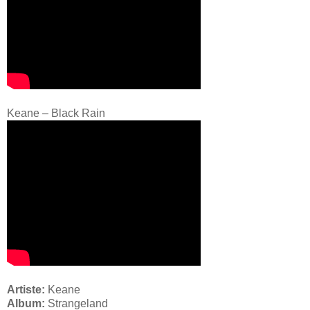
Keane – Black Rain
Artiste:
Keane
Album:
Strangeland