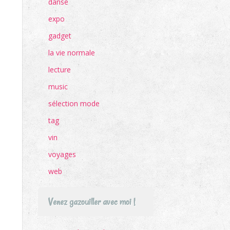
danse
expo
gadget
la vie normale
lecture
music
sélection mode
tag
vin
voyages
web
Venez gazouiller avec moi !