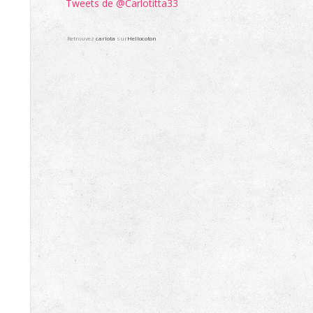
Tweets de @Carlotitta33
Retrouvez
carlota
sur
Hellocoton