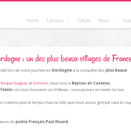
Home
A propos
Culture
Music
Voy
dogne : un des plus beaux villages de Franc
visité lors de notre journée en
Dordogne
à la conquête des
plus beaux
-Roque-Gageac
et
Domme,
nous voici à
Beynac-et-Cazenac.
 falais
e où vous trouverez un château : vous pouvez en visiter la cour
us n'avions plus le temps mais la côte que nous avons grimpé vaut le cou
maison de
poète français Paul Eluard.