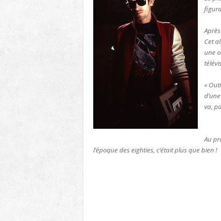
figur
Après
Cet a
une o
télév
« Outr
d’une
va, p
Au pr
l’époque des eighties, c’était plus que bien !