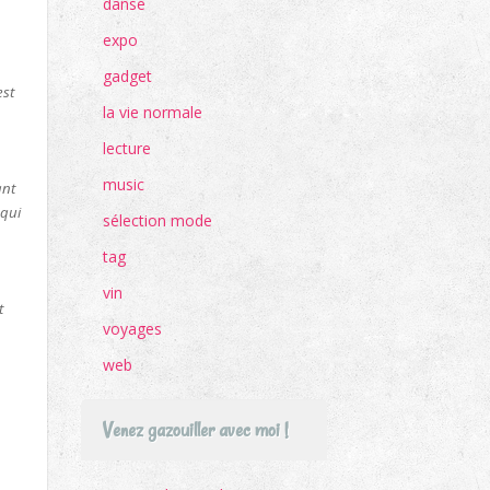
danse
expo
gadget
est
la vie normale
lecture
music
ant
 qui
sélection mode
tag
vin
t
voyages
web
Venez gazouiller avec moi !