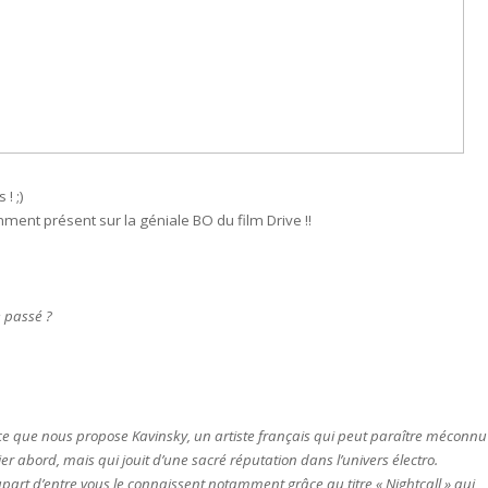
! ;)
mment présent sur la géniale BO du film Drive !!
le passé ?
 ce que nous propose Kavinsky, un artiste français qui peut paraître méconn
er abord, mais qui jouit d’une sacré réputation dans l’univers électro.
upart d’entre vous le connaissent notamment grâce au titre « Nightcall » qui