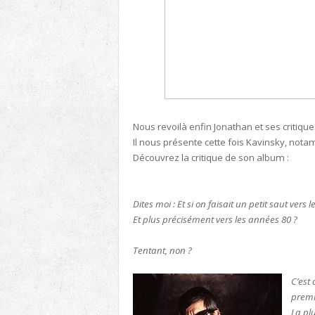
Nous revoilà enfin Jonathan et ses critiques 
Il nous présente cette fois Kavinsky, nota
Découvrez la critique de son album :
Dites moi : Et si on faisait un petit saut vers 
Et plus précisément vers les années 80 ?
Tentant, non ?
C’est
premi
La pl