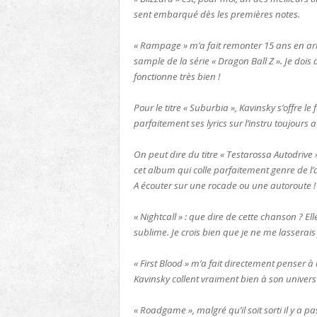
sent embarqué dès les premières notes.
« Rampage » m’a fait remonter 15 ans en a
sample de la série « Dragon Ball Z ». Je dois 
fonctionne très bien !
Pour le titre « Suburbia », Kavinsky s’offre
parfaitement ses lyrics sur l’instru toujours 
On peut dire du titre « Testarossa Autodrive 
cet album qui colle parfaitement genre de l’a
A écouter sur une rocade ou une autoroute !
« Nightcall » : que dire de cette chanson ? El
sublime. Je crois bien que je ne me lasserais
« First Blood » m’a fait directement penser à
Kavinsky collent vraiment bien à son univers
« Roadgame », malgré qu’il soit sorti il y a p