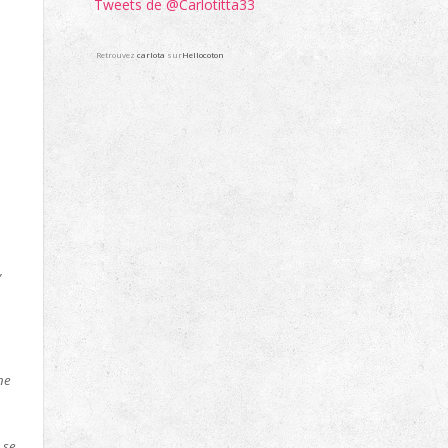
Tweets de @Carlotitta33
Retrouvez
carlota
sur
Hellocoton
,
ne
 se