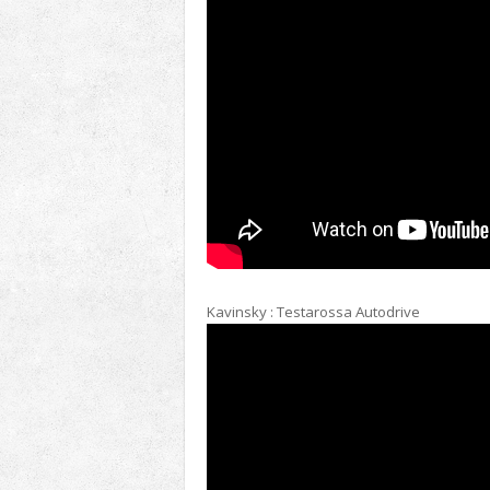
Kavinsky : Testarossa Autodrive