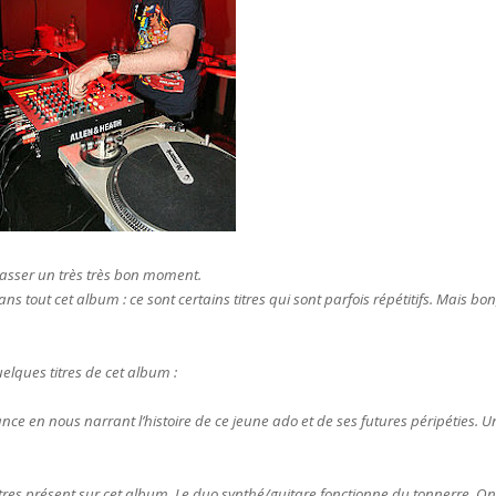
passer un très très bon moment.
ns tout cet album : ce sont certains titres qui sont parfois répétitifs. Mais bon
uelques titres de cet album :
nce en nous narrant l’histoire de ce jeune ado et de ses futures péripéties. U
titres présent sur cet album. Le duo synthé/guitare fonctionne du tonnerre. On