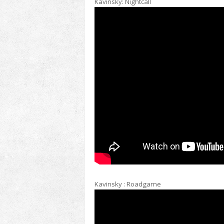
Kavinsky: Nightcall
Kav
insky : Roadgame