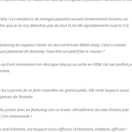
rrière ! Les amateurs de mangas japonais auront certainement reconnu un
dire que je ne m’y attendais pas du tout et j’ai été agréablement surpris ! Ca
 le featuring du rappeur Havoc du duo américain Mobb Deep. Celui-ci manie
aussi planante de Kavinsky. Peut-être un petit filon à creuser ?
» qu’il est maintenant un classique depuis sa sortie en 2006. Un son parfait p
rtiste.
le lui a permis de se faire connaître du grand public. Elle reste toujours aussi
 jamais de l’écouter.
 du Justice avec en featuring Cee Lo Green. Décidément, les voix choisies par
 ! J’en redemande !
as mal d’années, est toujours aussi efficace ! Entrainant, entêtant, efficace !