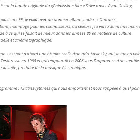
ait sur la bande originale du génialissime film « Drive » avec Ryan Gosling.
 plusieurs EP, le voilà avec un premier album studio : « Outrun ».
lbum, hommage pour les connaisseurs, au célèbre jeu vidéo du même nom, 
de à ce qui se faisait de mieux dans les années 80 en matière de culture
isuelle et cinématographique.
un » est tout d’abord une histoire : celle d’un ado, Kavinsky, qui se tue au vol
 Testarossa en 1986 et qui réapparait en 2006 sous l’apparence d’un zombie
ar la suite, produire de la musique électronique.
ogramme : 13 titres rythmés qui nous emportent et nous rappelle à quel poin