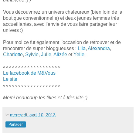
Vous découvrirez un univers chaleureux (bien loin de la
boutique conventionnelle) et deux jeunes femmes très
accueillantes, avec l'envie de vous faire partager leur
univers :)
Pour moi ce fut également l'occasion de retrouver et de
rencontrer de super bloggueuses :
Lila
,
Alexandra
,
Charlotte
,
Sylvie
,
Julie
,
Alizée
et
Yelle
.
○
○
○
○
○
○
○
○
○
○
○
○
○
○
○
○
○
○
○
Le facebook de M&Vous
Le site
○
○
○
○
○
○
○
○
○
○
○
○
○
○
○
○
○
○
○
Merci beaucoup les filles et à très vite ;)
le
mercredi, avril 10, 2013
Partager