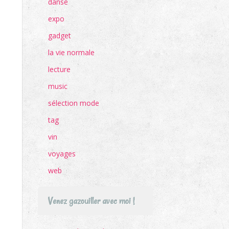
danse
expo
gadget
la vie normale
lecture
music
sélection mode
tag
vin
voyages
web
Venez gazouiller avec moi !