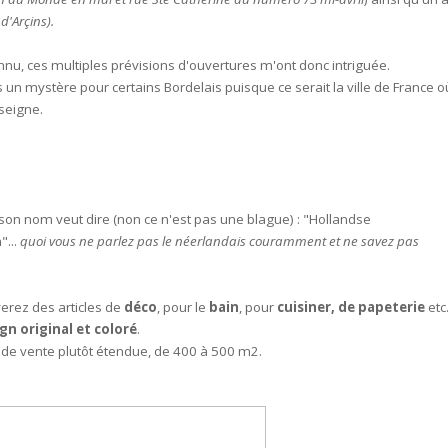
d'Arçins).
u, ces multiples prévisions d'ouvertures m'ont donc intriguée.
 un mystère pour certains Bordelais puisque ce serait la ville de France o
nseigne.
son nom veut dire (non ce n'est pas une blague) : "Hollandse
"...
quoi vous ne parlez pas le néerlandais couramment et ne savez pas
erez des articles de
déco
, pour le
bain
, pour
cuisiner, de papeterie
etc.
gn original et coloré
.
de vente plutôt étendue, de 400 à 500 m2.