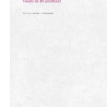
Tweets de @Carlotitta33
Retrouvez
carlota
sur
Hellocoton