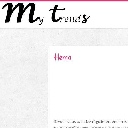
Hema
Si vous vous baladez régulièrement dans
Bordeaux (
à Mériadeck à la place de Maiso