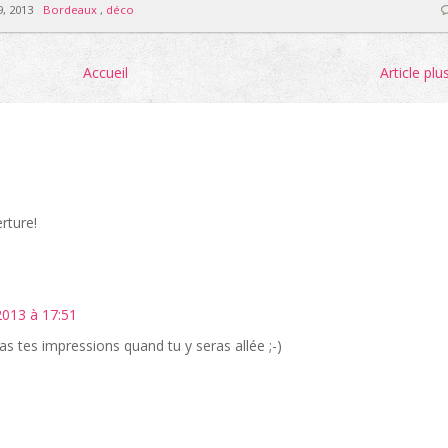
, 2013
Bordeaux
,
déco
Accueil
Article plu
erture!
013 à 17:51
iras tes impressions quand tu y seras allée ;-)