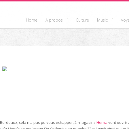
Home
A propos
Culture
Music
Voy
 Bordeaux, cela n'a pas pu vous échapper, 2 magasins
Hema
vont ouvrir 
n du Monde en mai et rue St
e Catherine au numéro 73 mi-avril
) ainsi qu'un 