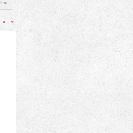
10
s ancien