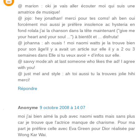
@ marion : oki je vais aller écouter moi qui suis une
amatrice de musique!
@ jojo: hey jonathan! merci pour tes coms! ah ben oui
forcément moi aussi je préfère insolence ac hysteria en
fond rolala j'ai la chanson dans la tête maintenant ("give me
your heart and your soul ...") à bientôt et ... disfruta!
@ johanna : ah ouais ! moi naomi watts je la trouve bien
pour son âge!il y a avait un article sur elle il y a 2 ou 3
semaines dans Elle si tu veux avoir + d'infos sur elle.
@ savvy mode:ah at last someone who likes the ad! I agree
with you!
@ just mel and style : ah toi aussi tu la trouves jolie hihi
merci!
Répondre
Anonyme
9 octobre 2008 à 14:07
moi j'ai bien aimé la pub avec naomi watts mais sans plus
car je trouve que l'actrice manque de charisme. Pour ma
part je préfère celle avec Eva Green pour Dior réalisée par
Wong Kar Wai.